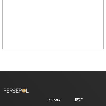
СВЯЗАТЬСЯ В WHATSAPP
* Социальная сеть Instagram принадлежит компании Meta, признанной
экстремистской и запрещена на территории Российской Федерации
ПОЛИТИКА КОНФИДЕНЦИАЛЬНОСТИ
НАВЕРХ
ПОЛЬЗОВАТЕЛЬСКОЕ СОГЛАШЕНИЕ
РАЗРАБОТКА САЙТА
Данный интернет-сайт, а также вся информация о товарах и ценах,
предоставленная на нём, носит исключительно информационный характер
и ни при каких условиях не является публичной офертой.
© 2025 Все права защищены. Копирование и иное использование материалов
с сайта без разрешения правообладателя запрещено и влечет ответственность,
предусмотренную действующим законодательством. ИП МУСАВИ КУРОШ
ХАМЗАВИЧ, ИНН 165 915 239 884.