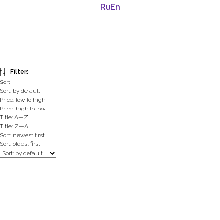
Ru
En
Filters
Sort
Sort: by default
Price: low to high
Price: high to low
Title: A—Z
Title: Z—A
Sort: newest first
Sort: oldest first