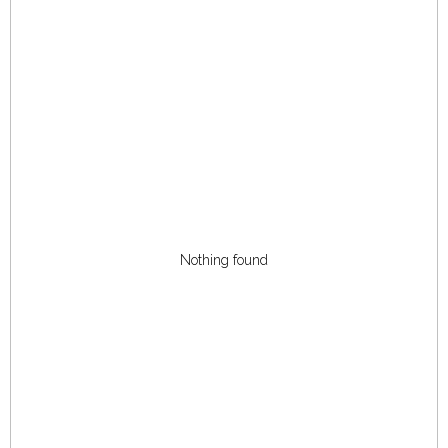
Nothing found
БЛОГ
КАТАЛОГ
О БРЕНДЕ
ОТЗЫВЫ
г. Казань,
Островского 116
УСЛУГИ
КОНТАКТЫ