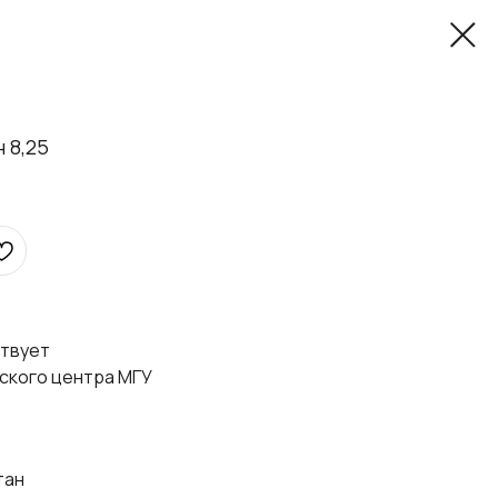
 8,25
ствует
ского центра МГУ
тан