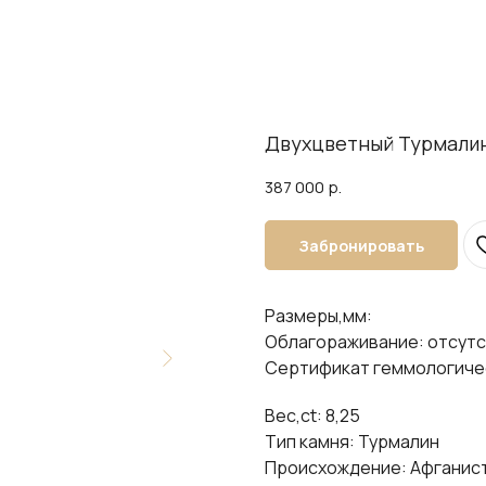
Двухцветный Турмалин
387 000
р.
Забронировать
Размеры,мм:
Облагораживание: отсут
Сертификат геммологиче
Вес,ct: 8,25
Тип камня: Турмалин
Происхождение: Афганис